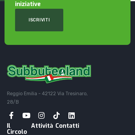
iniziative
ISCRIVITI
Reggio Emilia - 42122
Via Tresinaro,
28/B
Il
Attività
Contatti
Circolo