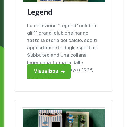
Legend
La collezione "Legend" celebra
gli 11 grandi club che hanno
fatto la storia del calcio, scelti
appositamente dagli esperti di
Subbuteoland.Una collana
legendaria formata dalle
seguenti squadre: Ayax 1973,
Visualizza
Atletico ...