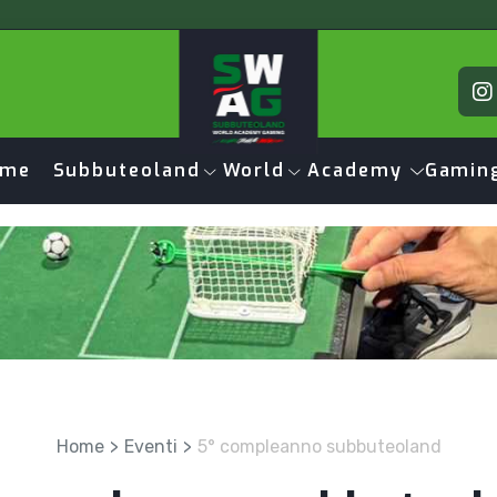
ome
Subbuteoland
World
Academy
Gamin
Home
Eventi
5° compleanno subbuteoland