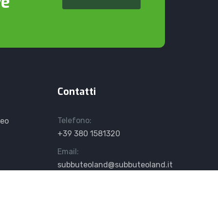
ve
Contatti
Telefono:
teo
+39 380 1581320
Email:
subbuteoland@subbuteoland.it