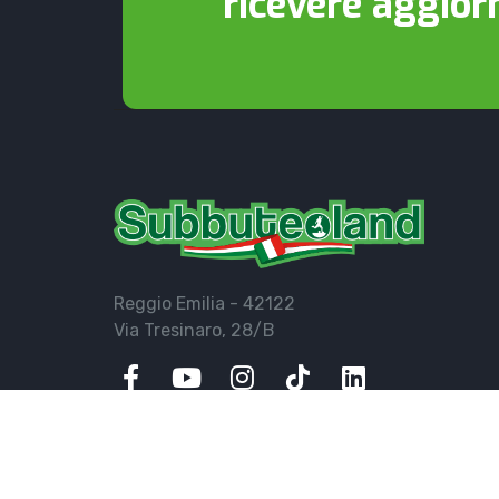
ricevere aggior
Reggio Emilia - 42122
Via Tresinaro, 28/B